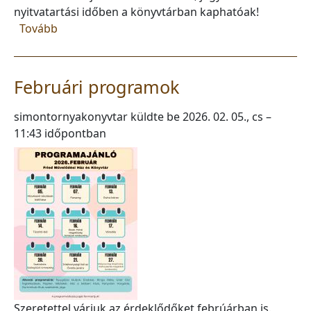
nyitvatartási időben a könyvtárban kaphatóak!
(Könnyű erkölcsök)
Tovább
Februári programok
simontornyakonyvtar
küldte be
2026. 02. 05., cs –
11:43
időpontban
Szeretettel várjuk az érdeklődőket febrúárban is.