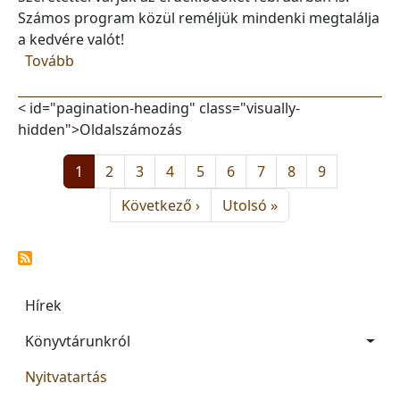
Számos program közül reméljük mindenki megtalálja
a kedvére valót!
(Februári programok)
Tovább
< id="pagination-heading" class="visually-
hidden">Oldalszámozás
Oldal
Oldal
Oldal
Oldal
Oldal
Oldal
Oldal
Oldal
Oldal
1
2
3
4
5
6
7
8
9
Következő oldal
Utolsó oldal
Következő ›
Utolsó »
Main navigation
Hírek
Könyvtárunkról
Nyitvatartás