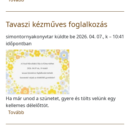
Tavaszi kézműves foglalkozás
simontornyakonyvtar
küldte be
2026. 04. 07., k – 10:41
időpontban
Ha már unod a szünetet, gyere és tölts velünk egy
kellemes délelőttöt.
(Tavaszi kézműves foglalkozás)
Tovább