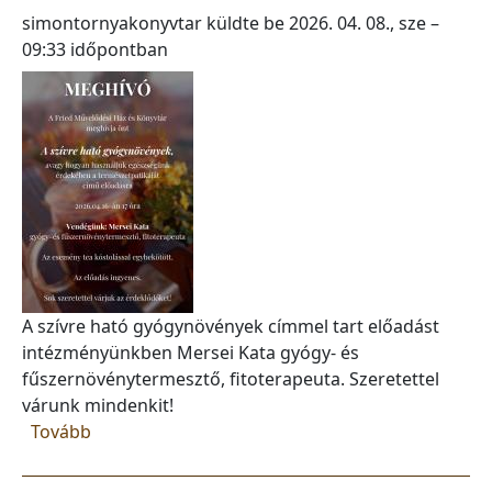
simontornyakonyvtar
küldte be
2026. 04. 08., sze –
09:33
időpontban
A szívre ható gyógynövények címmel tart előadást
intézményünkben Mersei Kata gyógy- és
fűszernövénytermesztő, fitoterapeuta. Szeretettel
várunk mindenkit!
(A szívre ható gyógynövények)
Tovább