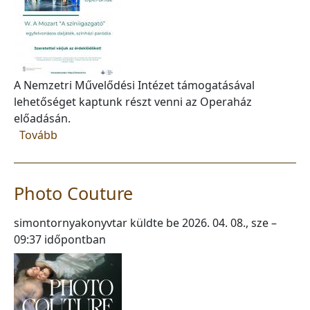
A Nemzetri Művelődési Intézet támogatásával
lehetőséget kaptunk részt venni az Operaház
előadásán.
(Mozart: A színiigazgató)
Tovább
Photo Couture
simontornyakonyvtar
küldte be
2026. 04. 08., sze –
09:37
időpontban