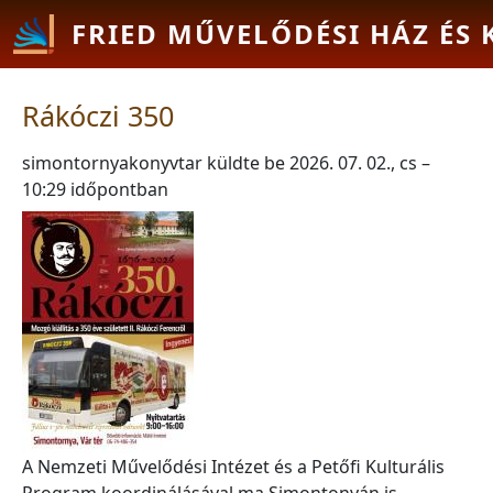
Ugrás a tartalomra
FRIED MŰVELŐDÉSI HÁZ ÉS
Rákóczi 350
simontornyakonyvtar
küldte be
2026. 07. 02., cs –
10:29
időpontban
A Nemzeti Művelődési Intézet és a Petőfi Kulturális