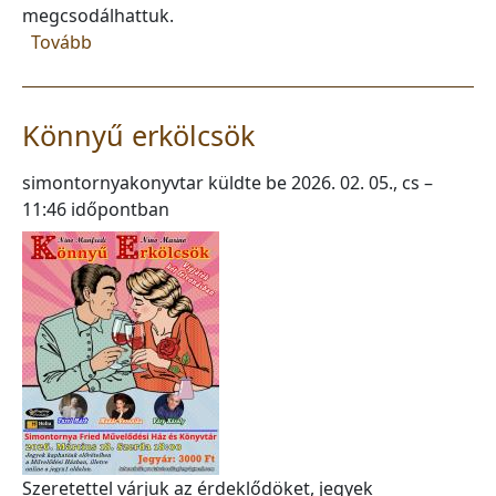
megcsodálhattuk.
(Kirándulás az Operába)
Tovább
Könnyű erkölcsök
simontornyakonyvtar
küldte be
2026. 02. 05., cs –
11:46
időpontban
Szeretettel várjuk az érdeklődöket, jegyek