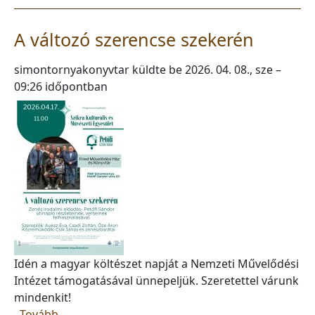
A változó szerencse szekerén
simontornyakonyvtar
küldte be
2026. 04. 08., sze –
09:26
időpontban
Idén a magyar költészet napját a Nemzeti Művelődési
Intézet támogatásával ünnepeljük. Szeretettel várunk
mindenkit!
(A változó szerencse szekerén)
Tovább