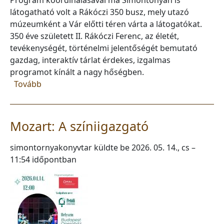
Program koordinálásával ma Simontonyán is
látogatható volt a Rákóczi 350 busz, mely utazó
múzeumként a Vár előtti téren várta a látogatókat.
350 éve született II. Rákóczi Ferenc, az életét,
tevékenységét, történelmi jelentőségét bemutató
gazdag, interaktív tárlat érdekes, izgalmas
programot kínált a nagy hőségben.
(Rákóczi 350)
Tovább
Mozart: A színiigazgató
simontornyakonyvtar
küldte be
2026. 05. 14., cs –
11:54
időpontban