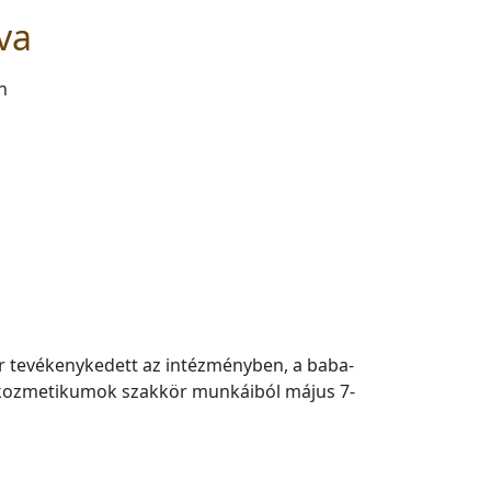
va
n
ör tevékenykedett az intézményben, a baba-
rkozmetikumok szakkör munkáiból május 7-