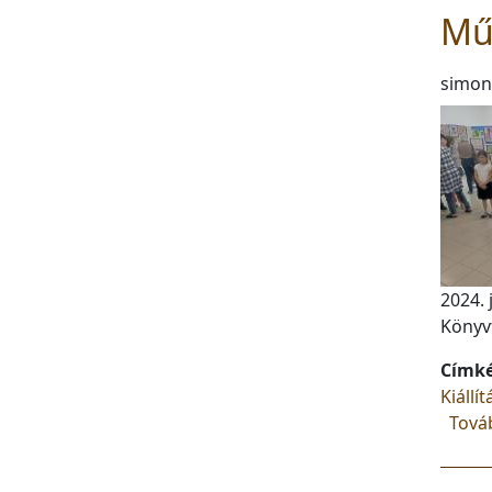
Műv
simon
2024. 
Könyv
Címk
Kiállít
Tová