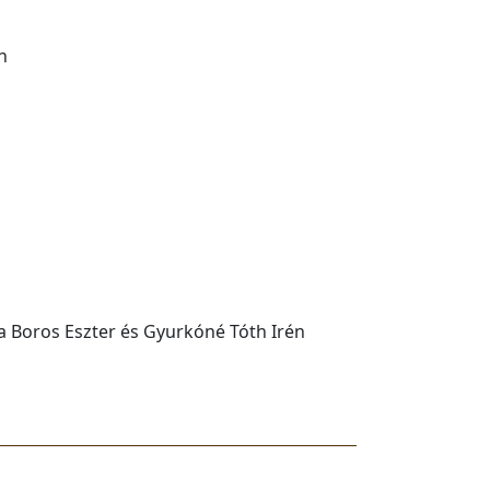
n
a Boros Eszter és Gyurkóné Tóth Irén