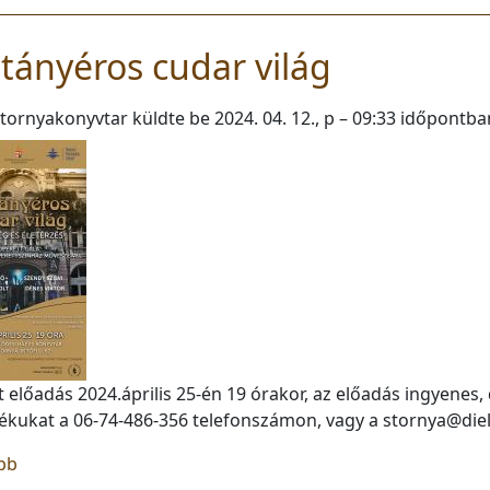
tányéros cudar világ
tornyakonyvtar
küldte be
2024. 04. 12., p – 09:33
időpontba
 előadás 2024.április 25-én 19 órakor, az előadás ingyenes, 
ékukat a 06-74-486-356 telefonszámon, vagy a stornya@diel
(Cintányéros cudar világ)
bb