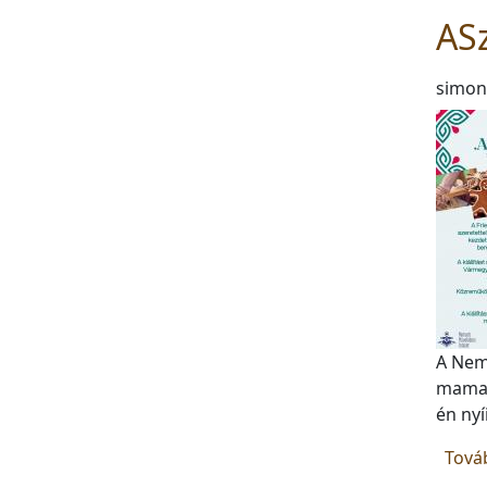
AS
simon
A Nem
mama 
én nyí
Tová