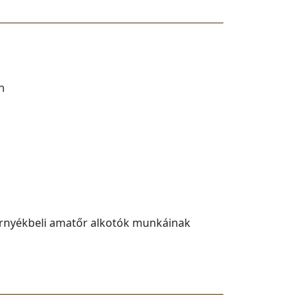
n
örnyékbeli amatőr alkotók munkáinak