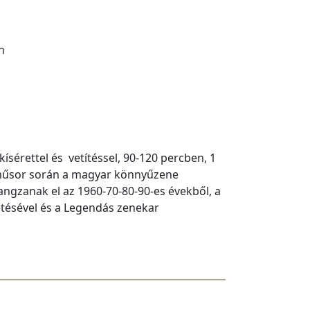
n
sérettel és vetítéssel, 90-120 percben, 1
A műsor során a magyar könnyűzene
hangzanak el az 1960-70-80-90-es évekből, a
etésével és a Legendás zenekar