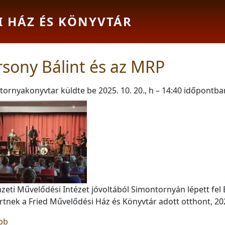
I HÁZ ÉS KÖNYVTÁR
sony Bálint és az MRP
tornyakonyvtar
küldte be
2025. 10. 20., h – 14:40
időpontba
eti Művelődési Intézet jóvoltából Simontornyán lépett fel
tnek a Fried Művelődési Ház és Könyvtár adott otthont, 2024
(Bársony Bálint és az MRP)
bb