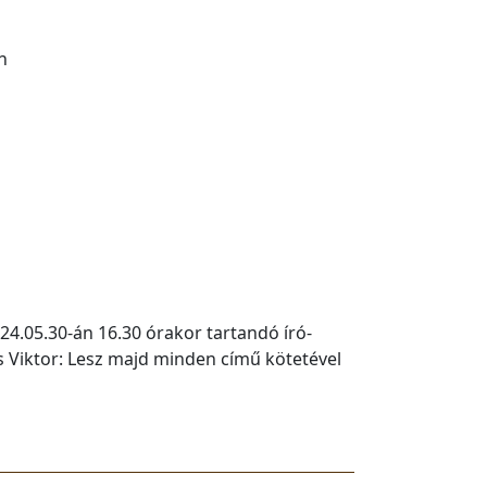
n
24.05.30-án 16.30 órakor tartandó író-
 Viktor: Lesz majd minden című kötetével