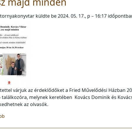
sz majd minden
tornyakonyvtar
küldte be
2024. 05. 17., p – 16:17
időpontba
tettel várjuk az érdeklődőket a Fried Művelődési Házban 20
ó találkozóra, melynek keretében Kovács Dominik és Kovács
kedhetnek az olvasók.
(Lesz majd minden)
bb