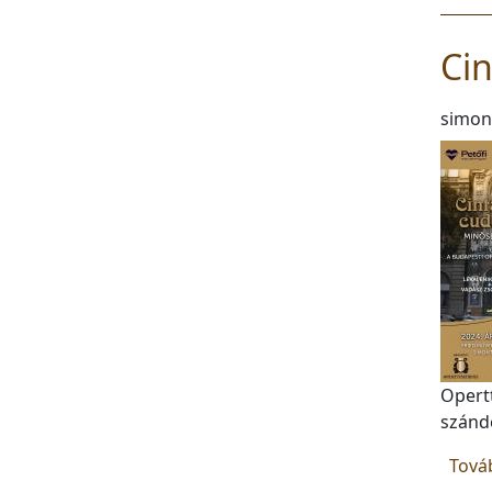
Cin
simon
Opertt
szánd
Tová