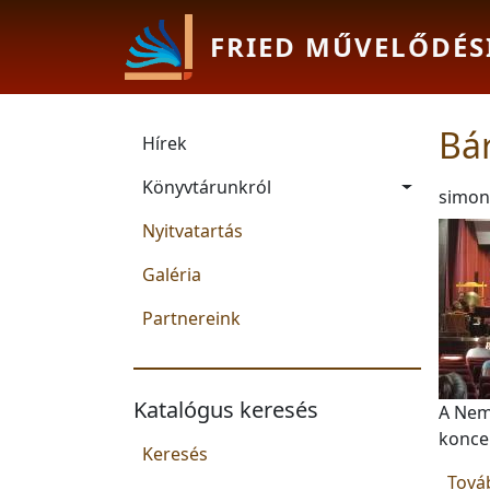
Ugrás a tartalomra
FRIED MŰVELŐDÉS
Main navigation
Bár
Hírek
Könyvtárunkról
simon
Nyitvatartás
Galéria
Partnereink
Katalógus keresés
A Nemz
koncer
Keresés
Tová