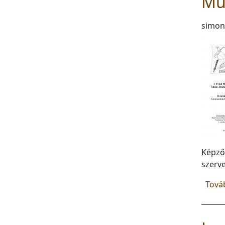
Műv
simon
Képző
szerve
Tová