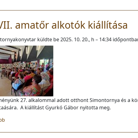
II. amatőr alkotók kiállítása
tornyakonyvtar
küldte be
2025. 10. 20., h – 14:34
időpontba
ményünk 27. alkalommal adott otthont Simontornya és a k
ására. A kiállítást Gyurkó Gábor nyitotta meg.
(XXVII. amatőr alkotók kiállítása)
bb