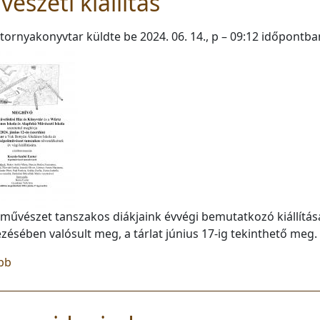
észeti kiállítás
tornyakonyvtar
küldte be
2024. 06. 14., p – 09:12
időpontba
művészet tanszakos diákjaink évvégi bemutatkozó kiállítás
zésében valósult meg, a tárlat június 17-ig tekinthető meg.
(Művészeti kiállítás)
bb