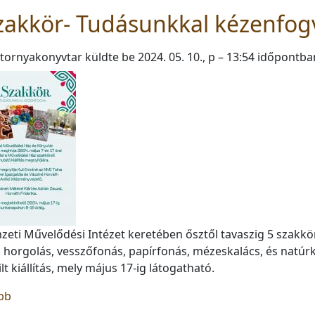
zakkör- Tudásunkkal kézenfog
tornyakonyvtar
küldte be
2024. 05. 10., p – 13:54
időpontba
zeti Művelődési Intézet keretében ősztől tavaszig 5 szakk
horgolás, vesszőfonás, papírfonás, mézeskalács, és natú
ilt kiállítás, mely május 17-ig látogatható.
(ASzakkör- Tudásunkkal kézenfogva)
bb