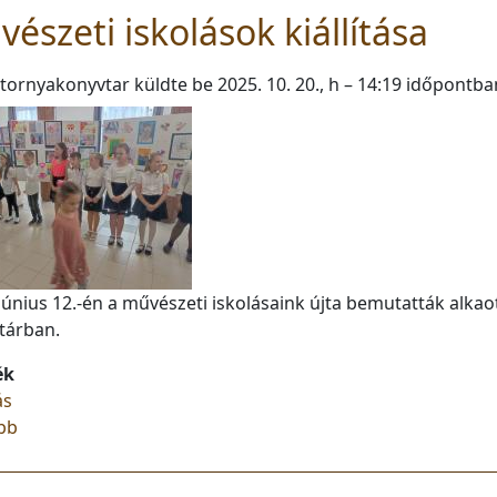
észeti iskolások kiállítása
tornyakonyvtar
küldte be
2025. 10. 20., h – 14:19
időpontba
június 12.-én a művészeti iskolásaink újta bemutatták alkao
tárban.
ék
ás
(Művészeti iskolások kiállítása)
bb