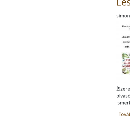
Le
simon
ÍSzere
olvas
ismer
Tová