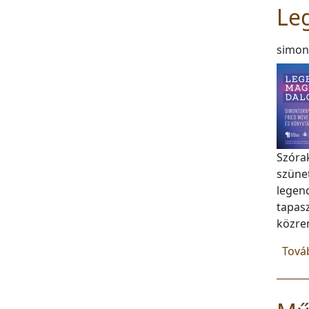
Le
simon
Szórak
szüne
legend
tapas
közre
Tová