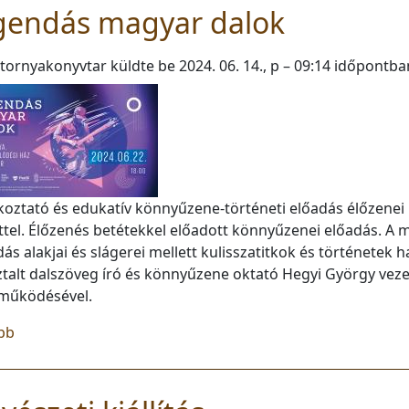
gendás magyar dalok
tornyakonyvtar
küldte be
2024. 06. 14., p – 09:14
időpontba
oztató és edukatív könnyűzene-történeti előadás élőzenei kí
ttel. Élőzenés betétekkel előadott könnyűzenei előadás. 
ás alakjai és slágerei mellett kulisszatitkok és történetek 
ztalt dalszöveg író és könnyűzene oktató Hegyi György vez
működésével.
(Legendás magyar dalok)
bb