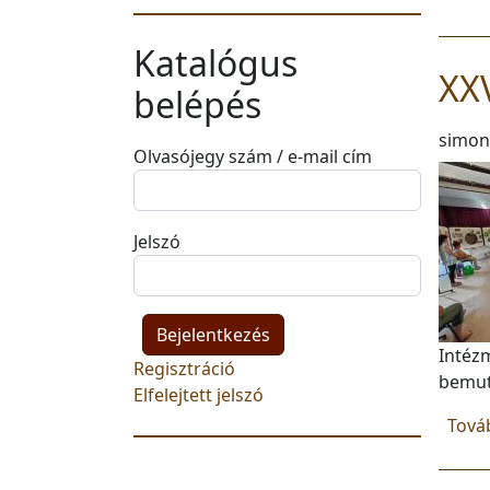
Katalógus
XXV
belépés
simon
Olvasójegy szám / e-mail cím
Jelszó
Intéz
Regisztráció
bemuta
Elfelejtett jelszó
Tová