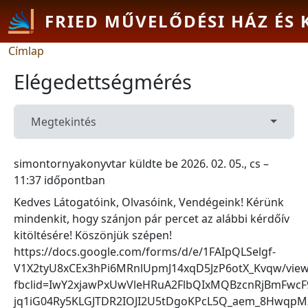
Ugrás a tartalomra
FRIED MŰVELŐDÉSI HÁZ ÉS
Morzsa
Címlap
Elégedettségmérés
Primary tabs
(aktív fül)
Toggle 
Megtekintés
simontornyakonyvtar
küldte be
2026. 02. 05., cs –
11:37
időpontban
Kedves Látogatóink, Olvasóink, Vendégeink! Kérünk
mindenkit, hogy szánjon pár percet az alábbi kérdőív
kitöltésére! Köszönjük szépen!
https://docs.google.com/forms/d/e/1FAIpQLSelgf-
V1X2tyU8xCEx3hPi6MRnlUpmJ14xqD5JzP6otX_Kvqw/vie
fbclid=IwY2xjawPxUwVleHRuA2FlbQIxMQBzcnRjBmFwc
jq1iG04Ry5KLGJTDR2IOJI2U5tDgoKPcL5Q_aem_8HwqpMx